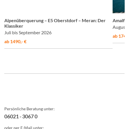
om
© Studiosus
Alpenüberquerung – E5 Oberstdorf – Meran: Der
Amalfis
Klassiker
August 
Juli bis September 2026
ab 1748,
ab 1490,- €
Persönliche Beratung unter:
06021 - 3067 0
oder per E-Mail unter: