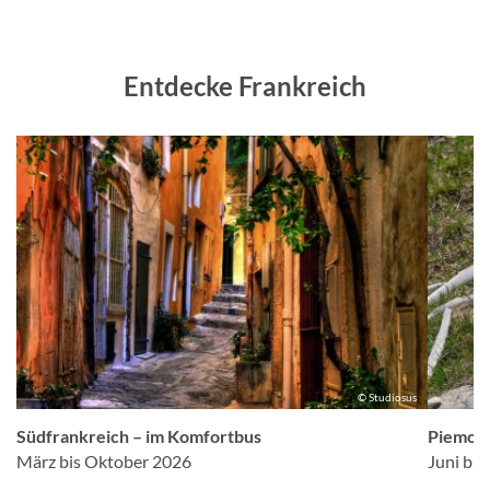
Entdecke Frankreich
us
© Studiosus
Südfrankreich – im Komfortbus
Piemont
März bis Oktober 2026
Juni bi