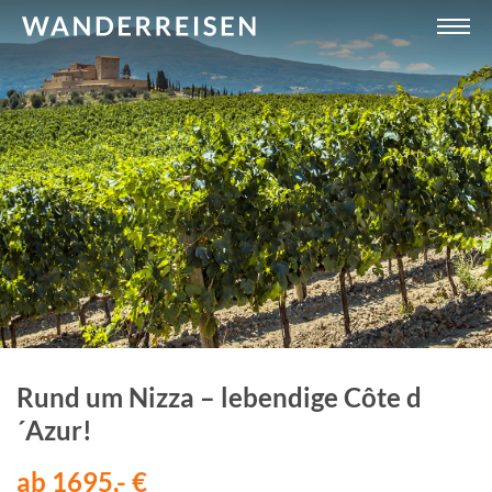
Rund um Nizza – lebendige Côte d
´Azur!
ab 1695,- €