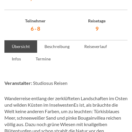
Teilnehmer
Reisetage
6 - 8
9
Übersicht
Beschreibung
Reiseverlauf
Infos
Termine
Veranstalter:
Studiosus Reisen
Wanderreise entlang der zerklüfteten Landschaften im Osten
und wilden Küsten im InselwestenEs ist, als bräuchte die
Welt keine anderen Farben, um zu leuchten: Türkisblaues
Meer, schneeweißer Sand und pinke Bougainvillea reichen
völlig aus. Dazu noch grüne Wiesen mit knallgelben
Blütentupfen und schon strahlt die Natur vor den