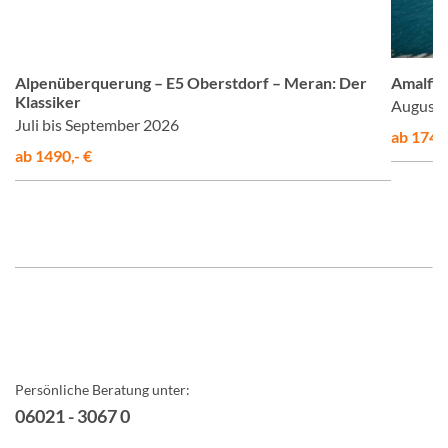
om
© Studiosus
Alpenüberquerung – E5 Oberstdorf – Meran: Der
Amalfis
Klassiker
August 
Juli bis September 2026
ab 1748,
ab 1490,- €
Persönliche Beratung unter:
06021 - 3067 0