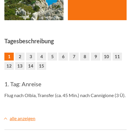
© Sabine Peter
Tagesbeschreibung
1
2
3
4
5
6
7
8
9
10
11
12
13
14
15
1. Tag: Anreise
Flug nach Olbia, Transfer (ca. 45 Min.) nach Cannigione (3 Ü).
alle anzeigen