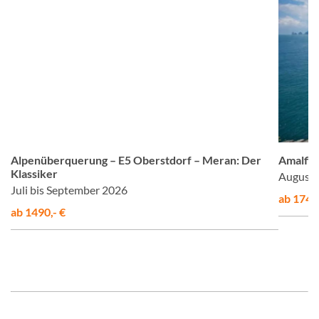
om
© Studiosus
Alpenüberquerung – E5 Oberstdorf – Meran: Der
Amalfis
Klassiker
August 
Juli bis September 2026
ab 1748,
ab 1490,- €