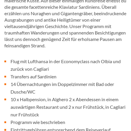
malerische Küste. Auf dieser einmaligen Rundreise erlebst du
die gesamte facettenreiche Klaviatur Sardiniens. Überall
erzählen uns Nuraghen und Gigantengräber, beeindruckende
Ausgrabungen und antike Heiligtümer von einer
vieltausendjährigen Geschichte. Unser Programm mit
traumhaften Wanderungen und spannenden Besichtigungen
lässt uns dennoch genügend Zeit für erholsame Pausen am
feinsandigen Strand.
Flug mit Lufthansa in der Economyclass nach Olbia und
zurück von Cagliari
Transfers auf Sardinien
14 Übernachtungen im Doppelzimmer mit Bad oder
Dusche/WC
10 x Halbpension, in Alghero 2 x Abendessen in einem
auswärtigen Restaurant und 2 x nur Frühstück, in Cagliari
nur Frühstück
Programm wie beschrieben
Eintrittsgebühren entsprechend dem Reiseverlauf