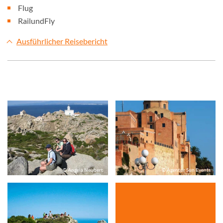
Flug
RailundFly
Ausführlicher Reisebericht
© Angela Neubert
© Agentur Sun Events