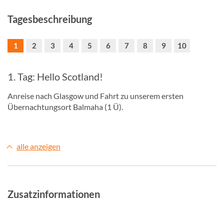
Tagesbeschreibung
1
2
3
4
5
6
7
8
9
10
1. Tag: Hello Scotland!
Anreise nach Glasgow und Fahrt zu unserem ersten
Übernachtungsort Balmaha (1 Ü).
alle anzeigen
Zusatzinformationen