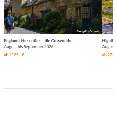
el
© Angelina Schwob
Englands Herzstück – die Cotswolds
Highligh
August bis September 2026
August 
ab 2125,- €
ab 2725,