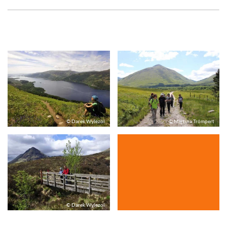
© Darek Wylezol
© Martina Trömpert
© Darek Wylezol