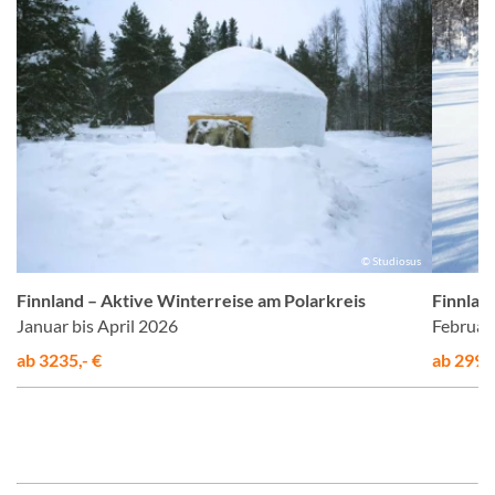
us
© Studiosus
Finnland – Aktive Winterreise am Polarkreis
Finnlan
Januar bis April 2026
Februar
ab 3235,- €
ab 2995,