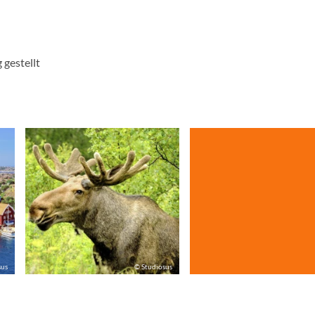
 gestellt
sus
© Studiosus