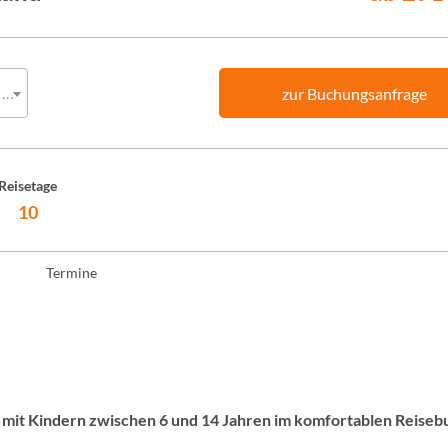
2 Ew. mit 1 Kind im DZ mit Zustellbett
zur Buchungsanfrage
Reisetage
10
Termine
 mit Kindern zwischen 6 und 14 Jahren im komfortablen Reiseb