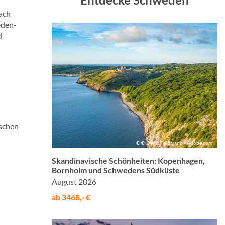
ach
eden-
d
ischen
© © Denis Feldmann / Adobe.com
Skandinavische Schönheiten: Kopenhagen,
Bornholm und Schwedens Südküste
August 2026
ab 3468,- €