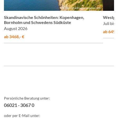
us
© © Denis Feldmann / Adobe.com
Skandinavische Schönheiten: Kopenhagen,
Westgrö
Bornholm und Schwedens Südküste
Juli bis
August 2026
ab 6495,
ab 3468,- €
Persönliche Beratung unter:
06021 - 3067 0
oder per E-Mail unter: