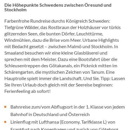
Die Höhepunkte Schwedens zwischen Öresund und
Stockholm
Farbenfrohe Rundreise durchs Königreich Schweden:
Tiefgrüne Wälder, das Rostbraun der Holzhäuser vor türkis
glitzernden Seen, die bunten Dörfer, Leuchttürme,
Windmühlen, dazu die Brise vom Meer. Urbane Highlights
mit Bedacht gesetzt – zwischen Malmö und Stockholm. In
Smaaland besuchen wir eine kleine Glasbläserei und
sprechen mit dem Meister. Dazu eine Bootsfahrt über die
Schleusentreppen des Götakanals, ein Picknick mitten im
Schärengarten, die mystischen Zeichen von Tanum. Eine
Hauptrolle spielt immer die Landschaft. Und Sie. Tipp: Lassen
Sie Ihren Urlaub doch gleich mit der Seereise beginnen:
Ferienfeeling ab sofort!
Bahnreise zum/vom Abflugsort in der 1. Klasse von jedem
Bahnhof in Deutschland und Österreich
Linienflug mit Lufthansa (Economy, Tarifklasse L) von
Frankfurt nach Kopenhagen und zurück von Göteborg,