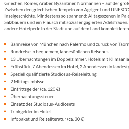
Griechen, Römer, Araber, Byzantiner, Normannen – auf der größ
Zwischen den griechischen Tempeln von Agrigent und UNESCO-b
Inselgeschichte. Mindestens so spannend: Alltagsszenen in Pal
Salzbauern und ein Plausch mit sozial engagierten Adelsfrauen. 
andere Hotelperle in der Stadt und auf dem Land komplettieren 
Bahnreise von München nach Palermo und zurück von Taormin
Rundreise in bequemem, landesüblichen Reisebus
13 Übernachtungen im Doppelzimmer, Hotels mit Klimaanlag
Frühstück, 7 Abendessen im Hotel, 2 Abendessen in landest
Speziell qualifizierte Studiosus-Reiseleitung
2 Mittagsimbisse
Eintrittsgelder (ca. 120 €)
Übernachtungssteuer
Einsatz des Studiosus-Audiosets
Trinkgelder im Hotel
Infopaket und Reiseliteratur (ca. 30 €)