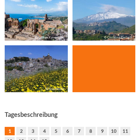
© Andrea Kampmann
© Christina Derlach
© Gisa Möller
Tagesbeschreibung
1
2
3
4
5
6
7
8
9
10
11