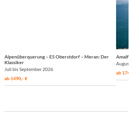
om
© Studiosus
Alpenüberquerung – E5 Oberstdorf – Meran: Der
Amalfis
Klassiker
August 
Juli bis September 2026
ab 1748,
ab 1490,- €