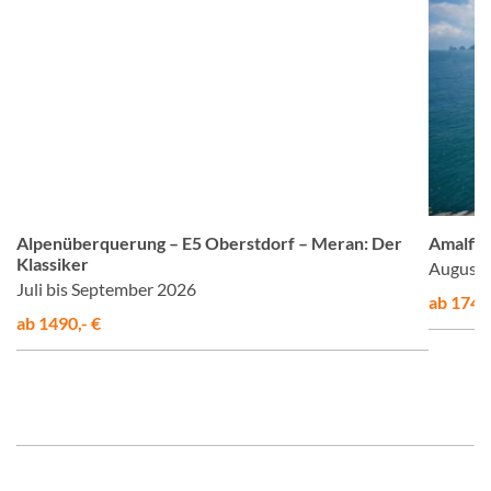
om
© Studiosus
Alpenüberquerung – E5 Oberstdorf – Meran: Der
Amalfis
Klassiker
August 
Juli bis September 2026
ab 1748,
ab 1490,- €