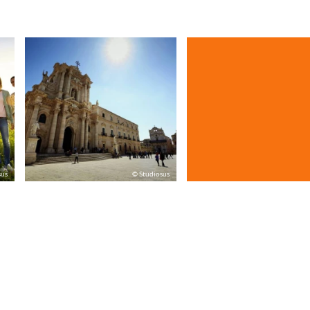
sus
© Studiosus