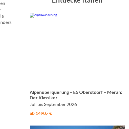
len
e
la
onders
© Studiosus
Alpenüberquerung – E5 Oberstdorf – Meran:
Der Klassiker
Juli bis September 2026
ab 1490,- €