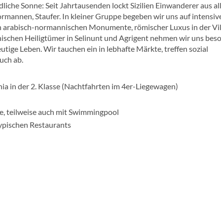
liche Sonne: Seit Jahrtausenden lockt Sizilien Einwanderer aus al
rmannen, Staufer. In kleiner Gruppe begeben wir uns auf intensiv
n arabisch-normannischen Monumente, römischer Luxus in der Vil
chischen Heiligtümer in Selinunt und Agrigent nehmen wir uns bes
tige Leben. Wir tauchen ein in lebhafte Märkte, treffen sozial
uch ab.
 in der 2. Klasse (Nachtfahrten im 4er-Liegewagen)
, teilweise auch mit Swimmingpool
ypischen Restaurants