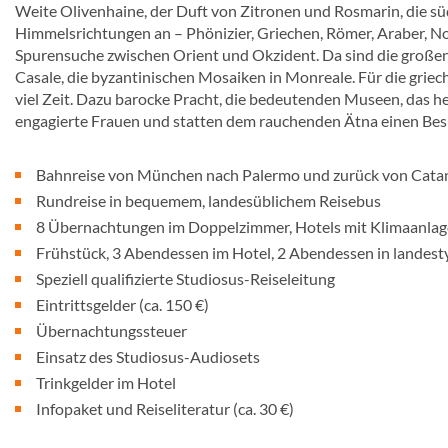
Weite Olivenhaine, der Duft von Zitronen und Rosmarin, die süd
Himmelsrichtungen an – Phönizier, Griechen, Römer, Araber, No
Spurensuche zwischen Orient und Okzident. Da sind die große
Casale, die byzantinischen Mosaiken in Monreale. Für die grie
viel Zeit. Dazu barocke Pracht, die bedeutenden Museen, das heu
engagierte Frauen und statten dem rauchenden Ätna einen Bes
Bahnreise von München nach Palermo und zurück von Catania
Rundreise in bequemem, landesüblichem Reisebus
8 Übernachtungen im Doppelzimmer, Hotels mit Klimaanlage
Frühstück, 3 Abendessen im Hotel, 2 Abendessen in landest
Speziell qualifizierte Studiosus-Reiseleitung
Eintrittsgelder (ca. 150 €)
Übernachtungssteuer
Einsatz des Studiosus-Audiosets
Trinkgelder im Hotel
Infopaket und Reiseliteratur (ca. 30 €)