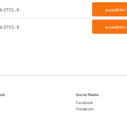
b 2715,- €
auswählen
b 2715,- €
auswählen
aub
Social Media
Facebook
Instagram