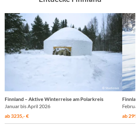
us
© Studiosus
Finnland – Aktive Winterreise am Polarkreis
Finnlan
Januar bis April 2026
Februar
ab 3235,- €
ab 2995,