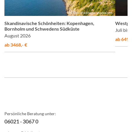
us
© © Denis Feldmann / Adobe.com
Skandinavische Schönheiten: Kopenhagen,
Westgrö
Bornholm und Schwedens Südküste
Juli bis
August 2026
ab 6495,
ab 3468,- €
Persönliche Beratung unter:
06021 - 3067 0