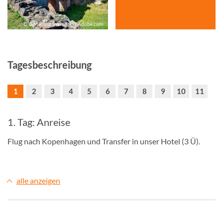
© © Mariusz Świtulski / Adobe.com
Tagesbeschreibung
1
2
3
4
5
6
7
8
9
10
11
1. Tag: Anreise
Flug nach Kopenhagen und Transfer in unser Hotel (3 Ü).
alle anzeigen