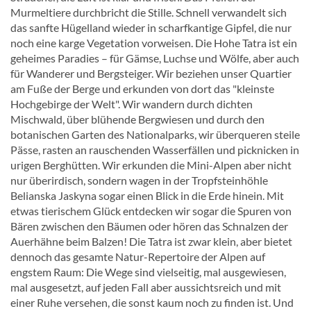
Murmeltiere durchbricht die Stille. Schnell verwandelt sich
das sanfte Hügelland wieder in scharfkantige Gipfel, die nur
noch eine karge Vegetation vorweisen. Die Hohe Tatra ist ein
geheimes Paradies – für Gämse, Luchse und Wölfe, aber auch
für Wanderer und Bergsteiger. Wir beziehen unser Quartier
am Fuße der Berge und erkunden von dort das "kleinste
Hochgebirge der Welt". Wir wandern durch dichten
Mischwald, über blühende Bergwiesen und durch den
botanischen Garten des Nationalparks, wir überqueren steile
Pässe, rasten an rauschenden Wasserfällen und picknicken in
urigen Berghütten. Wir erkunden die Mini-Alpen aber nicht
nur überirdisch, sondern wagen in der Tropfsteinhöhle
Belianska Jaskyna sogar einen Blick in die Erde hinein. Mit
etwas tierischem Glück entdecken wir sogar die Spuren von
Bären zwischen den Bäumen oder hören das Schnalzen der
Auerhähne beim Balzen! Die Tatra ist zwar klein, aber bietet
dennoch das gesamte Natur-Repertoire der Alpen auf
engstem Raum: Die Wege sind vielseitig, mal ausgewiesen,
mal ausgesetzt, auf jeden Fall aber aussichtsreich und mit
einer Ruhe versehen, die sonst kaum noch zu finden ist. Und