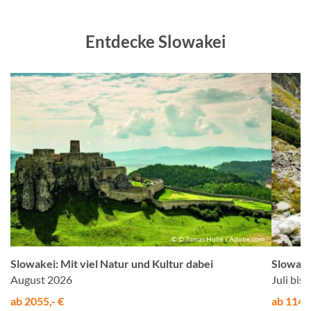
Entdecke Slowakei
us
© © Tomas Hulik / Adobe.com
Slowakei: Mit viel Natur und Kultur dabei
Slowake
August 2026
Juli bis
ab 2055,- €
ab 1145,