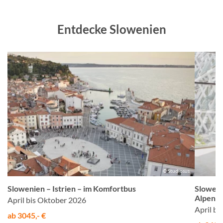
Entdecke Slowenien
ol
© Studiosus
Slowenien – Istrien – im Komfortbus
Slowen
Alpen u
April bis Oktober 2026
April b
ab 3045,- €