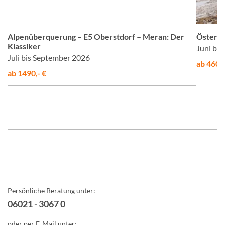
©
© Studiosus
Alpenüberquerung – E5 Oberstdorf – Meran: Der
Österre
Klassiker
Juni bi
Juli bis September 2026
ab 460,-
ab 1490,- €
Persönliche Beratung unter:
06021 - 3067 0
oder per E-Mail unter: