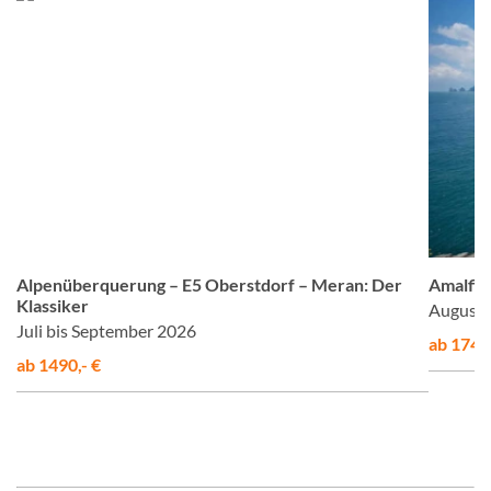
om
© Studiosus
Alpenüberquerung – E5 Oberstdorf – Meran: Der
Amalfis
Klassiker
August 
Juli bis September 2026
ab 1748,
ab 1490,- €