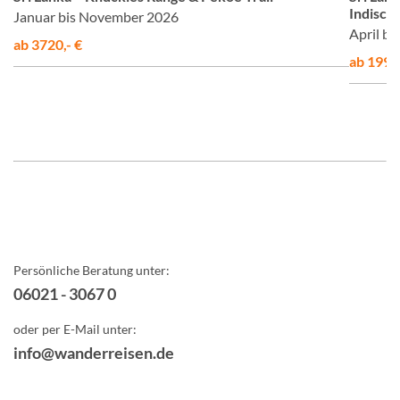
Indisch
Januar bis November 2026
April b
ab 3720,- €
ab 1999,
Persönliche Beratung unter:
06021 - 3067 0
oder per E-Mail unter:
info@wanderreisen.de