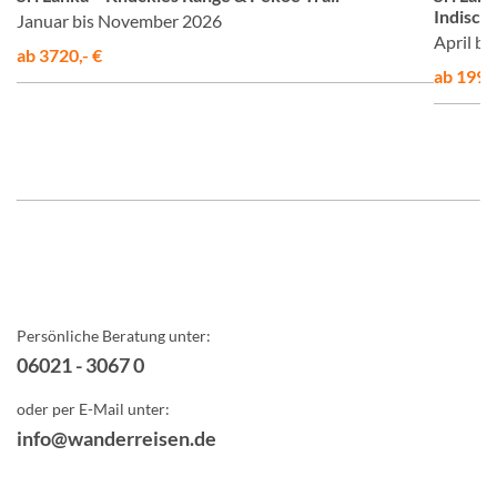
Indisch
Januar bis November 2026
April b
ab 3720,- €
ab 1999,
Persönliche Beratung unter:
06021 - 3067 0
oder per E-Mail unter:
info@wanderreisen.de