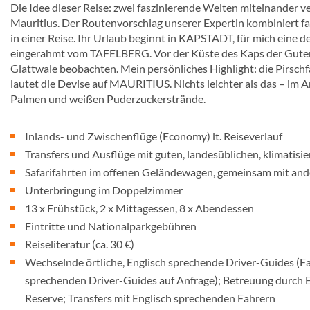
Die Idee dieser Reise: zwei faszinierende Welten miteinander v
Mauritius. Der Routenvorschlag unserer Expertin kombiniert f
in einer Reise. Ihr Urlaub beginnt in KAPSTADT, für mich eine 
eingerahmt vom TAFELBERG. Vor der Küste des Kaps der Guten
Glattwale beobachten. Mein persönliches Highlight: die Pir
lautet die Devise auf MAURITIUS. Nichts leichter als das – im
Palmen und weißen Puderzuckerstrände.
Inlands- und Zwischenflüge (Economy) lt. Reiseverlauf
Transfers und Ausflüge mit guten, landesüblichen, klimatisi
Safarifahrten im offenen Geländewagen, gemeinsam mit an
Unterbringung im Doppelzimmer
13 x Frühstück, 2 x Mittagessen, 8 x Abendessen
Eintritte und Nationalparkgebühren
Reiseliteratur (ca. 30 €)
Wechselnde örtliche, Englisch sprechende Driver-Guides (Fa
sprechenden Driver-Guides auf Anfrage); Betreuung durch 
Reserve; Transfers mit Englisch sprechenden Fahrern