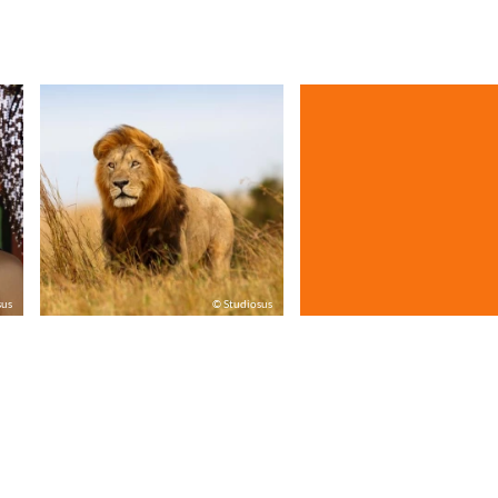
sus
© Studiosus