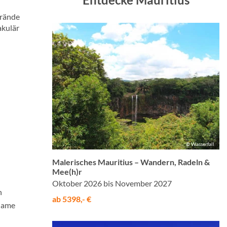
trände
akulär
© Wasserfall
Malerisches Mauritius – Wandern, Radeln &
Mee(h)r
Oktober 2026 bis November 2027
h
ab 5398,- €
 Game