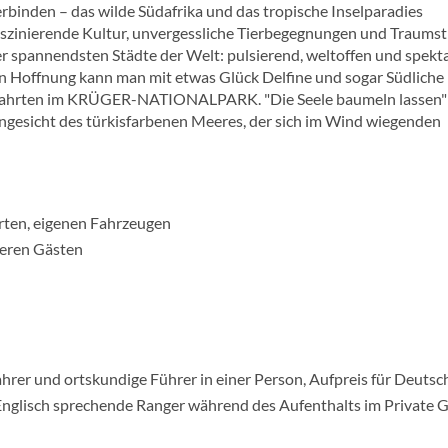
erbinden – das wilde Südafrika und das tropische Inselparadies
aszinierende Kultur, unvergessliche Tierbegegnungen und Traums
der spannendsten Städte der Welt: pulsierend, weltoffen und spekt
 Hoffnung kann man mit etwas Glück Delfine und sogar Südliche
schfahrten im KRÜGER-NATIONALPARK. "Die Seele baumeln lassen"
 Angesicht des türkisfarbenen Meeres, der sich im Wind wiegenden
erten, eigenen Fahrzeugen
deren Gästen
hrer und ortskundige Führer in einer Person, Aufpreis für Deutsc
Englisch sprechende Ranger während des Aufenthalts im Private