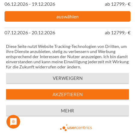
06.12.2026 - 19.12.2026
ab 12799,- €
auswählen
07.12.2026 - 20.12.2026
ab 12799,- €
auswählen
Diese Seite nutzt Website Tracking-Technologien von Dritten, um
ihre Dienste anzubieten, stetig zu verbessern und Werbung
entsprechend der Interessen der Nutzer anzuzeigen. Ich bin damit
08.12.2026 - 21.12.2026
ab 12799,- €
einverstanden und kann meine Einwilligung jederzeit mit Wirkung
für die Zukunft widerrufen oder ändern.
auswählen
VERWEIGERN
09.12.2026 - 22.12.2026
ab 12799,- €
AKZEPTIEREN
auswählen
MEHR
10.12.2026 - 23.12.2026
ab 12799,- €
Powered by
auswählen