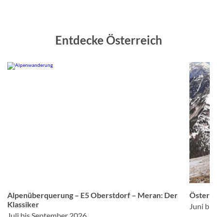
Entdecke Österreich
©
© Studiosus
Alpenüberquerung – E5 Oberstdorf – Meran: Der
Österre
Klassiker
Juni bi
Juli bis September 2026