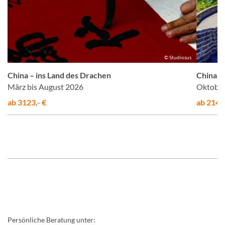
us
© Studiosus
China – ins Land des Drachen
China – 
März bis August 2026
Oktober
ab 3123,- €
ab 2145,
Persönliche Beratung unter: