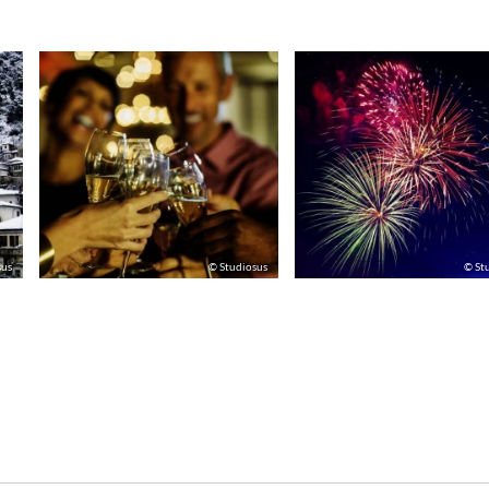
sus
© Studiosus
© St