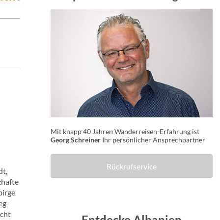
Mit knapp 40 Jahren Wanderreisen-Erfahrung ist
Georg Schreiner
Ihr persönlicher Ansprechpartner
Rückrufservice
dt,
zhafte
birge
eg-
icht
Entdecke Albanien