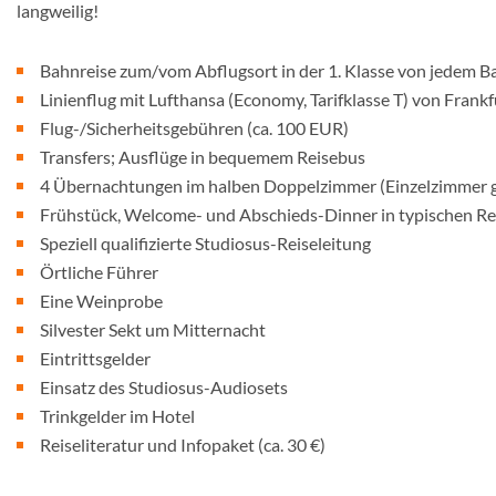
langweilig!
Bahnreise zum/vom Abflugsort in der 1. Klasse von jedem B
Linienflug mit Lufthansa (Economy, Tarifklasse T) von Frank
Flug-/Sicherheitsgebühren (ca. 100 EUR)
Transfers; Ausflüge in bequemem Reisebus
4 Übernachtungen im halben Doppelzimmer (Einzelzimmer ge
Frühstück, Welcome- und Abschieds-Dinner in typischen Res
Speziell qualifizierte Studiosus-Reiseleitung
Örtliche Führer
Eine Weinprobe
Silvester Sekt um Mitternacht
Eintrittsgelder
Einsatz des Studiosus-Audiosets
Trinkgelder im Hotel
Reiseliteratur und Infopaket (ca. 30 €)