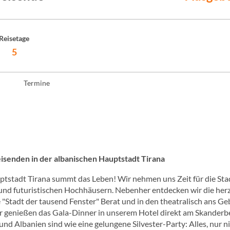
Reisetage
5
Termine
eisenden in der albanischen Hauptstadt Tirana
uptstadt Tirana summt das Leben! Wir nehmen uns Zeit für die Sta
und futuristischen Hochhäusern. Nebenher entdecken wir die her
e "Stadt der tausend Fenster" Berat und in den theatralisch ans Ge
Wir genießen das Gala-Dinner in unserem Hotel direkt am Skanderb
nd Albanien sind wie eine gelungene Silvester-Party: Alles, nur n