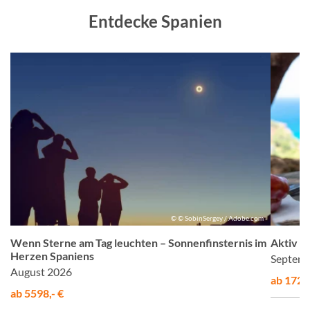
Entdecke Spanien
m
© © SobinSergey / Adobe.com
Wenn Sterne am Tag leuchten – Sonnenfinsternis im
Aktiv &
Herzen Spaniens
Septemb
August 2026
ab 1725,
ab 5598,- €