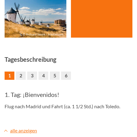
© © Richard Semik / Adobe.com
Tagesbeschreibung
1
2
3
4
5
6
1. Tag: ¡Bienvenidos!
Flug nach Madrid und Fahrt (ca. 1 1/2 Std.) nach Toledo.
alle anzeigen