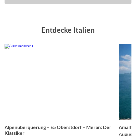
Entdecke Italien
om
© Studiosus
Alpenüberquerung – E5 Oberstdorf – Meran: Der
Amalfis
Klassiker
August 