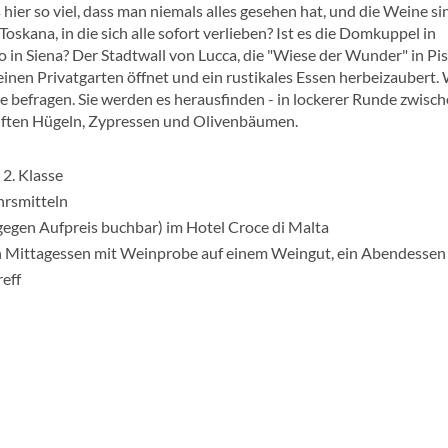
ier so viel, dass man niemals alles gesehen hat, und die Weine si
oskana, in die sich alle sofort verlieben? Ist es die Domkuppel in
 in Siena? Der Stadtwall von Lucca, die "Wiese der Wunder" in Pi
e einen Privatgarten öffnet und ein rustikales Essen herbeizaubert.
ie befragen. Sie werden es herausfinden - in lockerer Runde zwisc
ften Hügeln, Zypressen und Olivenbäumen.
2. Klasse
hrsmitteln
gen Aufpreis buchbar) im Hotel Croce di Malta
 Mittagessen mit Weinprobe auf einem Weingut, ein Abendessen 
eff