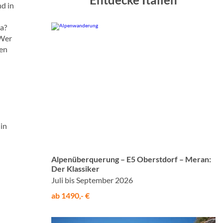
nd in
sa?
 Wer
hen
in
© Studiosus
Alpenüberquerung – E5 Oberstdorf – Meran:
Der Klassiker
Juli bis September 2026
ab 1490,- €