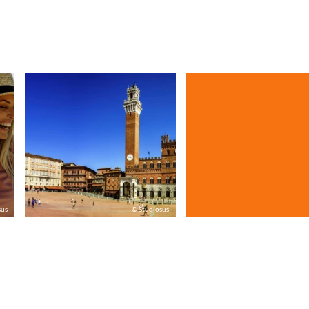
sus
© Studiosus