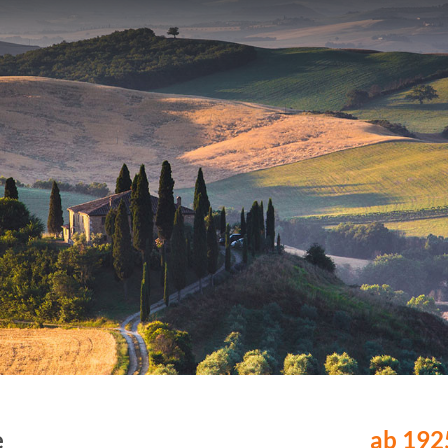
e
ab 1925