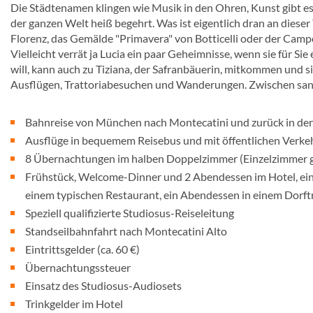
Die Städtenamen klingen wie Musik in den Ohren, Kunst gibt es h
der ganzen Welt heiß begehrt. Was ist eigentlich dran an dieser T
Florenz, das Gemälde "Primavera" von Botticelli oder der Campo
Vielleicht verrät ja Lucia ein paar Geheimnisse, wenn sie für Si
will, kann auch zu Tiziana, der Safranbäuerin, mitkommen und s
Ausflügen, Trattoriabesuchen und Wanderungen. Zwischen san
Bahnreise von München nach Montecatini und zurück in der 
Ausflüge in bequemem Reisebus und mit öffentlichen Verke
8 Übernachtungen im halben Doppelzimmer (Einzelzimmer ge
Frühstück, Welcome-Dinner und 2 Abendessen im Hotel, ein
einem typischen Restaurant, ein Abendessen in einem Dorftr
Speziell qualifizierte Studiosus-Reiseleitung
Standseilbahnfahrt nach Montecatini Alto
Eintrittsgelder (ca. 60 €)
Übernachtungssteuer
Einsatz des Studiosus-Audiosets
Trinkgelder im Hotel