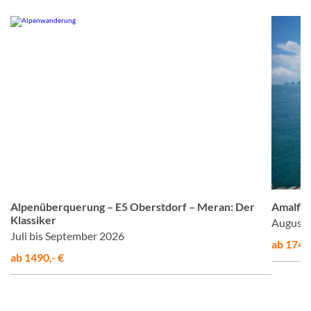
om
© Studiosus
Alpenüberquerung – E5 Oberstdorf – Meran: Der
Amalfis
Klassiker
August 
Juli bis September 2026
ab 1748,
ab 1490,- €