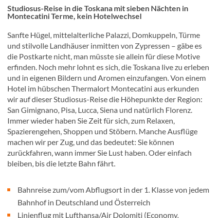
Studiosus-Reise in die Toskana mit sieben Nächten in
Montecatini Terme, kein Hotelwechsel
Sanfte Hügel, mittelalterliche Palazzi, Domkuppeln, Türme
und stilvolle Landhäuser inmitten von Zypressen – gäbe es
die Postkarte nicht, man müsste sie allein für diese Motive
erfinden. Noch mehr lohnt es sich, die Toskana live zu erleben
und in eigenen Bildern und Aromen einzufangen. Von einem
Hotel im hübschen Thermalort Montecatini aus erkunden
wir auf dieser Studiosus-Reise die Höhepunkte der Region:
San Gimignano, Pisa, Lucca, Siena und natürlich Florenz.
Immer wieder haben Sie Zeit für sich, zum Relaxen,
Spazierengehen, Shoppen und Stöbern. Manche Ausflüge
machen wir per Zug, und das bedeutet: Sie können
zurückfahren, wann immer Sie Lust haben. Oder einfach
bleiben, bis die letzte Bahn fährt.
Bahnreise zum/vom Abflugsort in der 1. Klasse von jedem
Bahnhof in Deutschland und Österreich
Linienflug mit Lufthansa/Air Dolomiti (Economy,