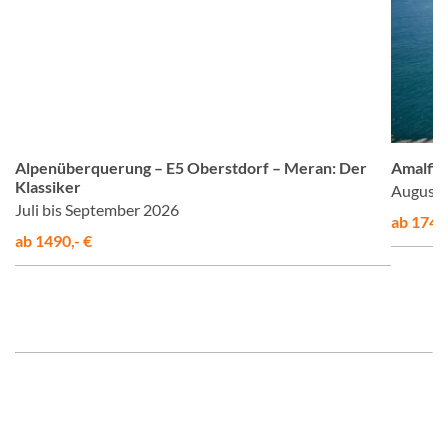
om
© Studiosus
Alpenüberquerung – E5 Oberstdorf – Meran: Der
Amalfis
Klassiker
August 
Juli bis September 2026
ab 1748,
ab 1490,- €