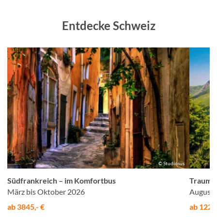
Entdecke Schweiz
©
© Studiosus
Südfrankreich – im Komfortbus
Traumw
März bis Oktober 2026
August 
ab 3845,- €
ab 1225,