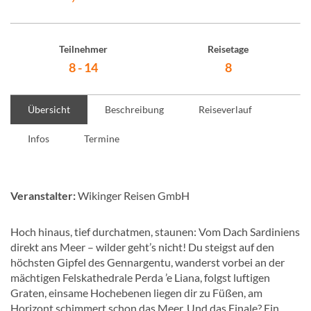
Teilnehmer
Reisetage
8 - 14
8
Übersicht
Beschreibung
Reiseverlauf
Infos
Termine
Veranstalter:
Wikinger Reisen GmbH
Hoch hinaus, tief durchatmen, staunen: Vom Dach Sardiniens
direkt ans Meer – wilder geht’s nicht! Du steigst auf den
höchsten Gipfel des Gennargentu, wanderst vorbei an der
mächtigen Felskathedrale Perda ’e Liana, folgst luftigen
Graten, einsame Hochebenen liegen dir zu Füßen, am
Horizont schimmert schon das Meer. Und das Finale? Ein