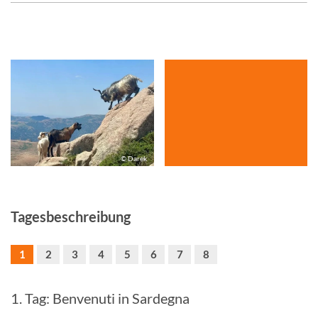
© Darek
Tagesbeschreibung
1
2
3
4
5
6
7
8
1. Tag: Benvenuti in Sardegna