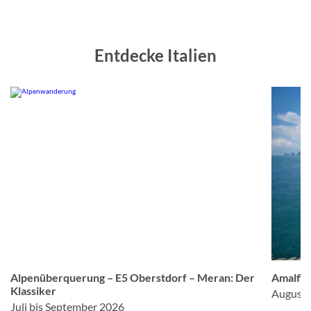
Entdecke Italien
om
© Studiosus
Alpenüberquerung – E5 Oberstdorf – Meran: Der
Amalfis
Klassiker
August 
Juli bis September 2026