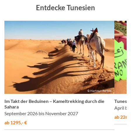
Entdecke Tunesien
©
© Hartmut Bartelt
Im Takt der Beduinen – Kameltrekking durch die
Tunesie
Sahara
April bi
September 2026 bis November 2027
ab 2260,
ab 1295,- €