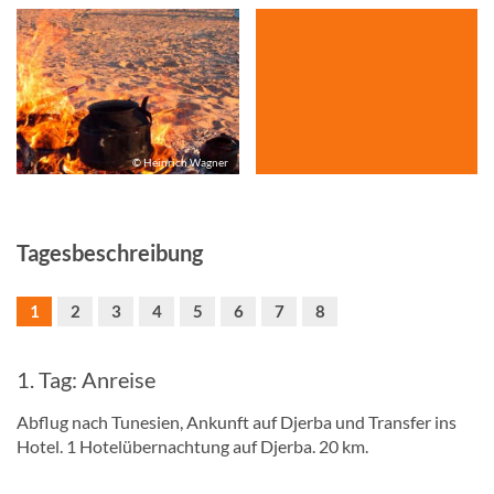
© Heinrich Wagner
Tagesbeschreibung
1
2
3
4
5
6
7
8
1. Tag: Anreise
Abflug nach Tunesien, Ankunft auf Djerba und Transfer ins
Hotel. 1 Hotelübernachtung auf Djerba. 20 km.