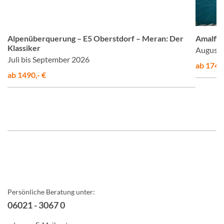
om
© Studiosus
Alpenüberquerung – E5 Oberstdorf – Meran: Der
Amalfis
Klassiker
August 
Juli bis September 2026
ab 1748,
ab 1490,- €
Persönliche Beratung unter:
06021 - 3067 0