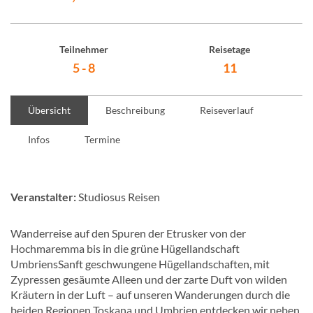
Teilnehmer
Reisetage
5 - 8
11
Übersicht
Beschreibung
Reiseverlauf
Infos
Termine
Veranstalter:
Studiosus Reisen
Wanderreise auf den Spuren der Etrusker von der
Hochmaremma bis in die grüne Hügellandschaft
UmbriensSanft geschwungene Hügellandschaften, mit
Zypressen gesäumte Alleen und der zarte Duft von wilden
Kräutern in der Luft – auf unseren Wanderungen durch die
beiden Regionen Toskana und Umbrien entdecken wir neben