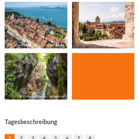
© © Schweiz Tourismus / Corinne Staufer
© © bill_17 / adobe.com
© © olyasolodenko / adobe.com
Tagesbeschreibung
1
2
3
4
5
6
7
8