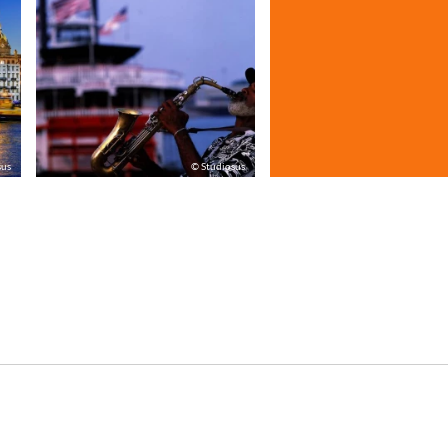
sus
© Studiosus