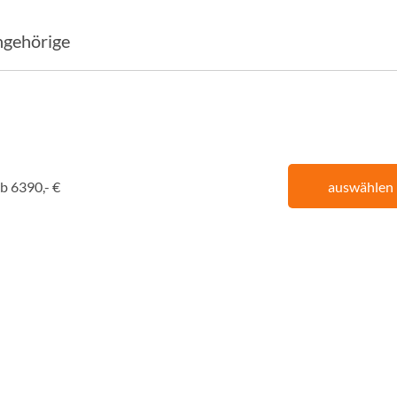
ngehörige
b 6390,- €
auswählen