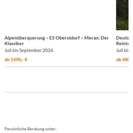
er
© Studiosus
Alpenüberquerung – E5 Oberstdorf – Meran: Der
Deutsch
Klassiker
Reintal
Juli bis September 2026
Juli bi
ab 1490,- €
ab 480,-
Persönliche Beratung unter: