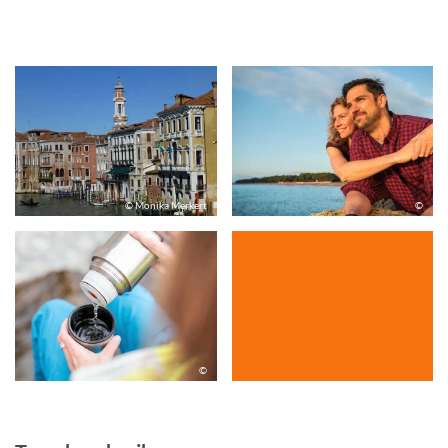
© Monika Merkert
©
©