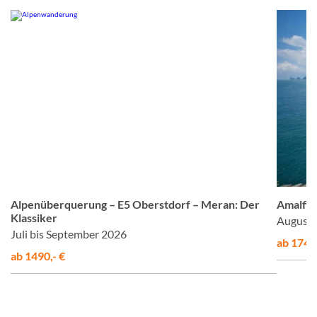
om
© Studiosus
Alpenüberquerung – E5 Oberstdorf – Meran: Der
Amalfis
Klassiker
August 
Juli bis September 2026
ab 1748,
ab 1490,- €