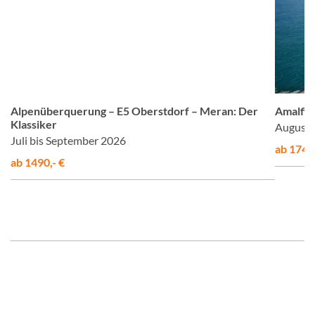
om
© Studiosus
Alpenüberquerung – E5 Oberstdorf – Meran: Der
Amalfis
Klassiker
August 
Juli bis September 2026
ab 1748,
ab 1490,- €