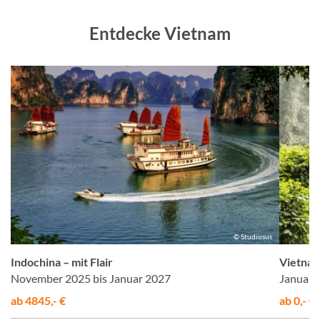
Entdecke Vietnam
h
© Studiosus
Indochina – mit Flair
Vietnam
November 2025 bis Januar 2027
Januar b
ab 4845,- €
ab 0,- €