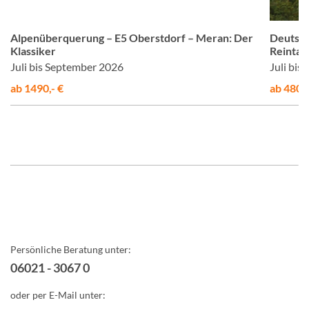
er
© Studiosus
Alpenüberquerung – E5 Oberstdorf – Meran: Der
Deutsch
Klassiker
Reintal
Juli bis September 2026
Juli bi
ab 1490,- €
ab 480,-
Persönliche Beratung unter:
06021 - 3067 0
oder per E-Mail unter: