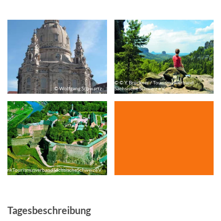
© © Y. Brückner / Tourismusverband
© Wolfgang Schwartz
Sächsische Schweiz e.V.
wankTourismusverbandSächsischeSchweize.V.
Tagesbeschreibung