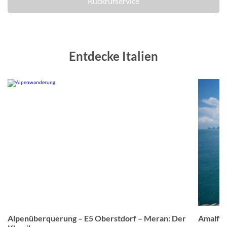
Rückrufservice
Entdecke Italien
om
© Studiosus
Alpenüberquerung – E5 Oberstdorf – Meran: Der
Amalfis