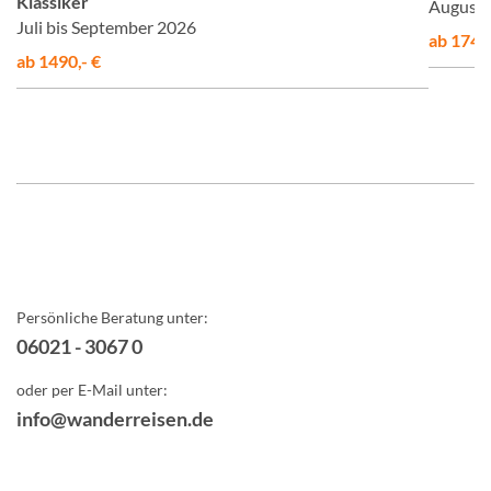
Klassiker
August 
Juli bis September 2026
ab 1748,
ab 1490,- €
Persönliche Beratung unter:
06021 - 3067 0
oder per E-Mail unter:
info@wanderreisen.de