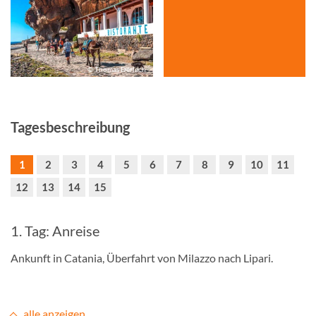
© Thomas Derlach
Tagesbeschreibung
1
2
3
4
5
6
7
8
9
10
11
12
13
14
15
1. Tag: Anreise
Ankunft in Catania, Überfahrt von Milazzo nach Lipari.
alle anzeigen