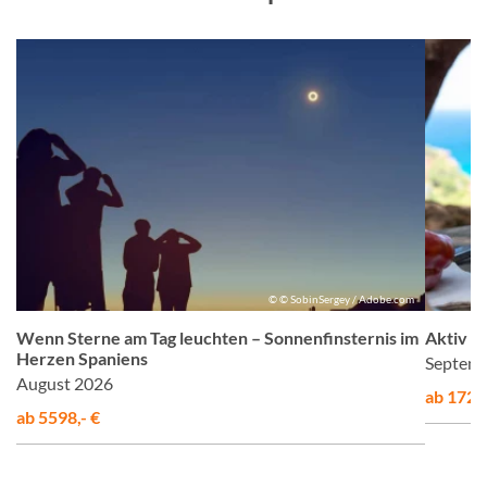
m
© © SobinSergey / Adobe.com
Wenn Sterne am Tag leuchten – Sonnenfinsternis im
Aktiv &
Herzen Spaniens
Septemb
August 2026
ab 1725,
ab 5598,- €