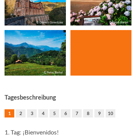
© Dennis Gowitzke
© Peter Bartel
© Peter Bartel
Tagesbeschreibung
1
2
3
4
5
6
7
8
9
10
1. Tag: ¡Bienvenidos!