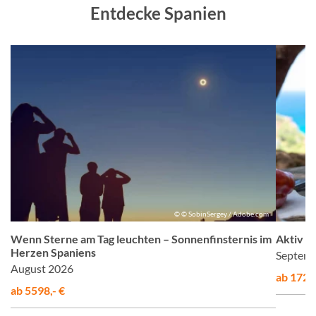
Entdecke Spanien
m
© © SobinSergey / Adobe.com
Wenn Sterne am Tag leuchten – Sonnenfinsternis im
Aktiv &
Herzen Spaniens
Septemb
August 2026
ab 1725,
ab 5598,- €