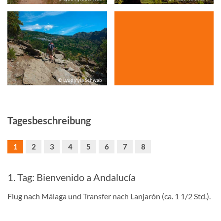
© Lyudmyla Schwab
Tagesbeschreibung
1
2
3
4
5
6
7
8
1. Tag: Bienvenido a Andalucía
Flug nach Málaga und Transfer nach Lanjarón (ca. 1 1/2 Std.).