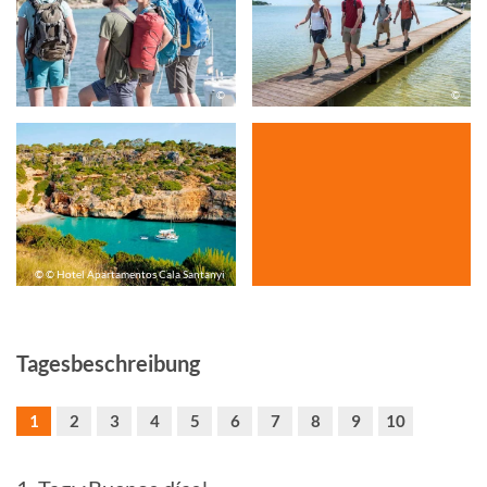
©
©
© © Hotel Apartamentos Cala Santanyi
Tagesbeschreibung
1
2
3
4
5
6
7
8
9
10