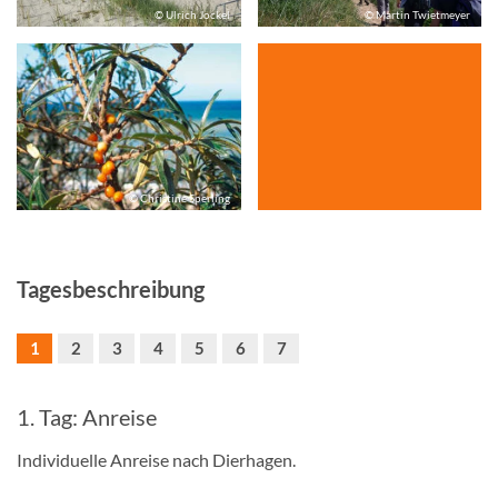
© Ulrich Jockel
© Martin Twietmeyer
© Christine Sperling
Tagesbeschreibung
1
2
3
4
5
6
7
1. Tag: Anreise
Individuelle Anreise nach Dierhagen.