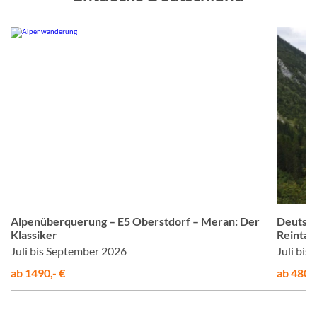
er
© Studiosus
Alpenüberquerung – E5 Oberstdorf – Meran: Der
Deutsch
Klassiker
Reintal
Juli bis September 2026
Juli bi
ab 1490,- €
ab 480,-