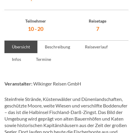
Teilnehmer
Reisetage
10 - 20
7
Übersicht
Beschreibung
Reiseverlauf
Infos
Termine
Veranstalter:
Wikinger Reisen GmbH
Steinfreie Strände, Küstenwälder und Dünenlandschaften,
geschützte Moore, weite Wiesen und verschilfte Boddenufer
– das ist die Halbinsel Fischland-Darß-Zingst. Das Bild der
Umgebung wird geprägt von alten Bauernhöfen und Katen
sowie historischen Kapitänshäusern aus der Zeit der großen
Segler. Dort laufen noch heute die Fischerboote aus und