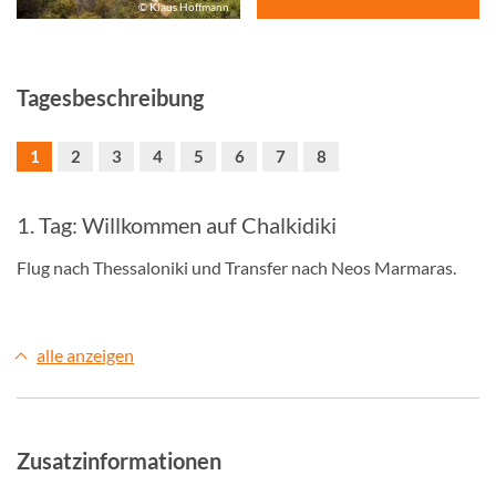
© Klaus Hoffmann
Tagesbeschreibung
1
2
3
4
5
6
7
8
1. Tag: Willkommen auf Chalkidiki
Flug nach Thessaloniki und Transfer nach Neos Marmaras.
alle anzeigen
Zusatzinformationen