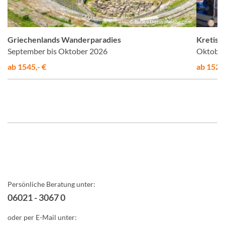
el
© Balate Dorin /Adobe.com
Griechenlands Wanderparadies
Kretisc
September bis Oktober 2026
Oktober
ab 1545,- €
ab 1525,
Persönliche Beratung unter:
06021 - 3067 0
oder per E-Mail unter: