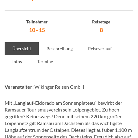
Teilnehmer
Reisetage
10 - 15
8
Übersicht
Beschreibung
Reiseverlauf
Infos
Termine
Veranstalter:
Wikinger Reisen GmbH
Mit „Langlauf-Eldorado am Sonnenplateau“ bewirbt der
Ramsauer Tourismusverein sein Loipengebiet. Zu hoch
gegriffen? Keineswegs! Denn mit seinem 220 km großen
Loipennetz gilt Ramsau am Dachstein als das wichtigste
Langlaufzentrum der Ostalpen. Dieses liegt auf über 1.100 m
Höhe auf der Sonnenseite des Dachsteins. Freu dich also auf