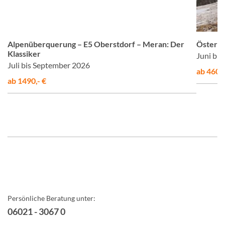
©
© Studiosus
Alpenüberquerung – E5 Oberstdorf – Meran: Der
Österre
Klassiker
Juni bi
Juli bis September 2026
ab 460,-
ab 1490,- €
Persönliche Beratung unter:
06021 - 3067 0