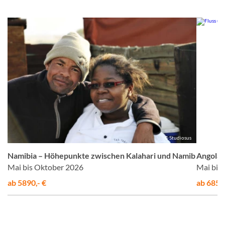
us
© Studiosus
Namibia – Höhepunkte zwischen Kalahari und Namib
Angola,
Mai bis Oktober 2026
Mai bis
ab 5890,- €
ab 6850,