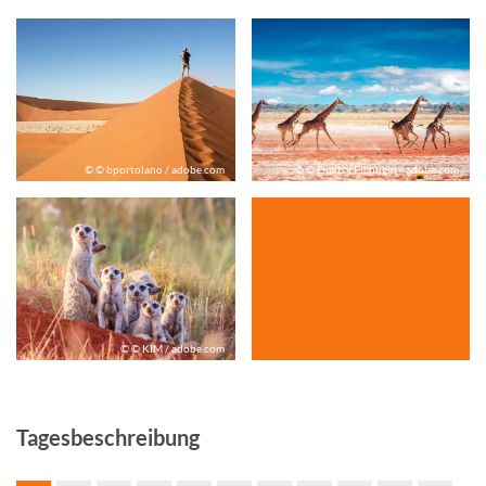
© © bportolano / adobe.com
© © Dmitry Pichugin / adobe.com
© © KIM / adobe.com
Tagesbeschreibung