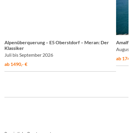
om
© Studiosus
Alpenüberquerung – E5 Oberstdorf – Meran: Der
Amalfis
Klassiker
August 
Juli bis September 2026
ab 1748,
ab 1490,- €