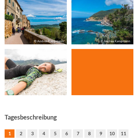
© Andrea Kampmann
© Andrea Kampmann
©
Tagesbeschreibung
1
2
3
4
5
6
7
8
9
10
11