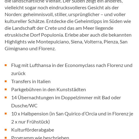
die landschaftliche Vielfalt. Der Süden zeigt ein anderes,
vielleicht sogar noch eindrucksvolleres Gesicht als der
Norden: geheimnisvoll, stiller, ursprünglicher – und voller
kultureller Schätze. Entdecke die Geheimtipps im Süden wie
die Landschaft der Crete und das am Meer liegende
etruskische Dorf Populonia. Erlebe aber auch die bekannten
Highlights wie Montepulciano, Siena, Volterra, Pienza, San
Gimignano und Florenz.
Flug mit Lufthansa in der Economyclass nach Florenz und
zurück
Transfers in Italien
Parkgebühren in den Kunststädten
14 Übernachtungen im Doppelzimmer mit Bad oder
Dusche/WC
10 x Halbpension (in San Quirico d’Orcia und in Florenz je
2 x nur Frühstück)
Kulturförderabgabe
Programm wie beschrieben